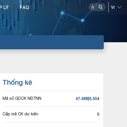
P LÝ
FAQ
Thống kê
47.488|6.554
Mã số GDCK NĐTNN
0
Cấp mã CK dự kiến