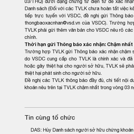
03/THQ) dưới dạng chứng từ điện tử để xác nhận
Danh sách (Đối với các TVLK chưa hoàn tất việc kết
tiếp trực tuyến với VSDC, đề nghị gửi Thông báo
thongbaoxacnhan@vsd.vn của VSDC). Trường hợp k
TVLK phải gửi thêm văn bản cho VSDC nêu rõ các th
chỉnh.
Thời hạn gửi Thông báo xác nhận: Chậm nhất 
Trường hợp TVLK gửi Thông báo xác nhận chậm so 
do VSDC cung cấp cho TVLK là chính xác và đã 
hoặc gây thiệt hại cho người sở hữu, TVLK sẽ phải
thiệt hại phát sinh cho người sở hữu.
Đề nghị các TVLK thông báo đầy đủ, chi tiết nội 
khoán nêu trên tại TVLK chậm nhất trong vòng 03 n
Tin cùng tổ chức
DAS: Hủy Danh sách người sở hữu chứng khoán 