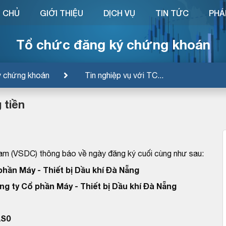
 CHỦ
GIỚI THIỆU
DỊCH VỤ
TIN TỨC
PHÁ
Tổ chức đăng ký chứng khoán
ý chứng khoán
Tin nghiệp vụ với TC...
 tiền
am (VSDC) thông báo về ngày đăng ký cuối cùng như sau:
phần Máy - Thiết bị Dầu khí Đà Nẵng
ng ty Cổ phần Máy - Thiết bị Dầu khí Đà Nẵng
AS0