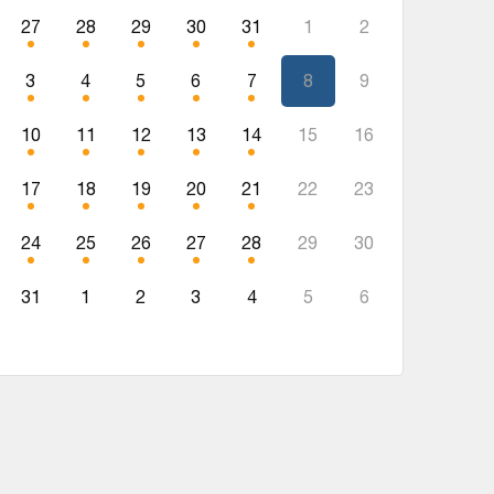
27
28
29
30
31
1
2
3
4
5
6
7
8
9
10
11
12
13
14
15
16
17
18
19
20
21
22
23
24
25
26
27
28
29
30
31
1
2
3
4
5
6