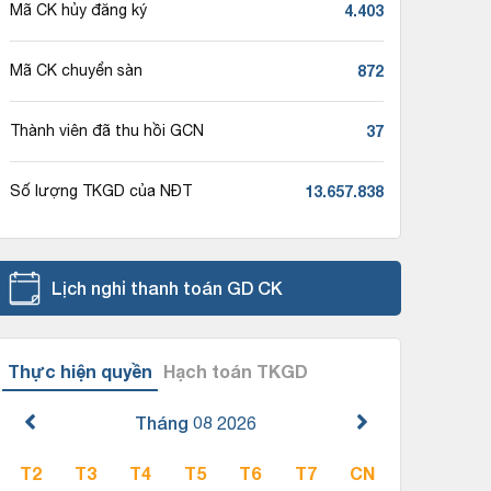
4.403
Mã CK hủy đăng ký
872
Mã CK chuyển sàn
37
Thành viên đã thu hồi GCN
13.657.838
Số lượng TKGD của NĐT
Lịch nghỉ thanh toán GD CK
Thực hiện quyền
Hạch toán TKGD
Tháng 08
2026
T2
T3
T4
T5
T6
T7
CN