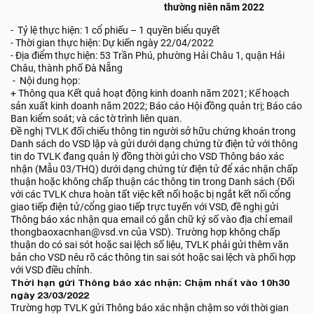
thường niên năm 2022
- Tỷ lệ thực hiện: 1 cổ phiếu – 1 quyền biểu quyết
- Thời gian thực hiện: Dự kiến ngày 22/04/2022
- Địa điểm thực hiện: 53 Trần Phú, phường Hải Châu 1, quận Hải
Châu, thành phố Đà Nẵng
- Nội dung họp:
+ Thông qua Kết quả hoạt động kinh doanh năm 2021; Kế hoạch
sản xuất kinh doanh năm 2022; Báo cáo Hội đồng quản trị; Báo cáo
Ban kiểm soát; và các tờ trình liên quan.
Đề nghị TVLK đối chiếu thông tin người sở hữu chứng khoán trong
Danh sách do VSD lập và gửi dưới dạng chứng từ điện tử với thông
tin do TVLK đang quản lý đồng thời gửi cho VSD Thông báo xác
nhận (Mẫu 03/THQ) dưới dạng chứng từ điện tử để xác nhận chấp
thuận hoặc không chấp thuận các thông tin trong Danh sách (Đối
với các TVLK chưa hoàn tất việc kết nối hoặc bị ngắt kết nối cổng
giao tiếp điện tử/cổng giao tiếp trực tuyến với VSD, đề nghị gửi
Thông báo xác nhận qua email có gắn chữ ký số vào địa chỉ email
thongbaoxacnhan@vsd.vn của VSD). Trường hợp không chấp
thuận do có sai sót hoặc sai lệch số liệu, TVLK phải gửi thêm văn
bản cho VSD nêu rõ các thông tin sai sót hoặc sai lệch và phối hợp
với VSD điều chỉnh.
Thời hạn gửi Thông báo xác nhận: Chậm nhất vào 10h30
ngày 23/03/2022
Trường hợp TVLK gửi Thông báo xác nhận chậm so với thời gian