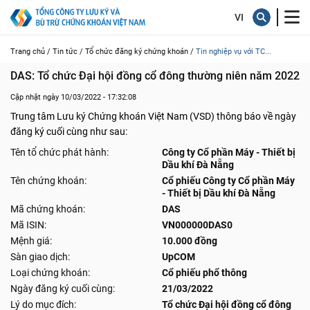
Trang chủ /
Tin tức /
Tổ chức đăng ký chứng khoán /
Tin nghiệp vụ với TC...
DAS: Tổ chức Đại hội đồng cổ đông thường niên năm 2022
Cập nhật ngày 10/03/2022 - 17:32:08
Trung tâm Lưu ký Chứng khoán Việt Nam (VSD) thông báo về ngày
đăng ký cuối cùng như sau:
Tên tổ chức phát hành:
Công ty Cổ phần Máy - Thiết bị
Dầu khí Đà Nẵng
Tên chứng khoán:
Cổ phiếu Công ty Cổ phần Máy
- Thiết bị Dầu khí Đà Nẵng
Mã chứng khoán:
DAS
Mã ISIN:
VN000000DAS0
Mệnh giá:
10.000 đồng
Sàn giao dịch:
UpCOM
Loại chứng khoán:
Cổ phiếu phổ thông
Ngày đăng ký cuối cùng:
21/03/2022
Lý do mục đích:
Tổ chức Đại hội đồng cổ đông