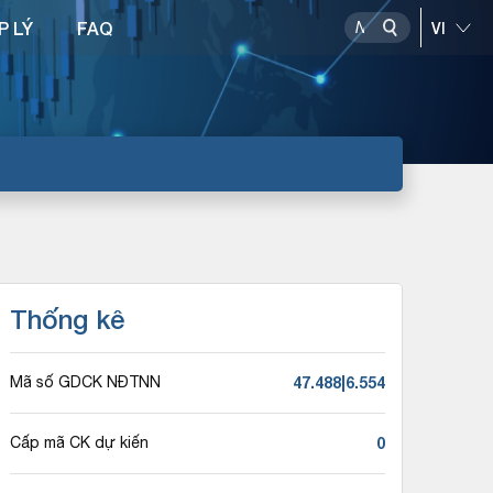
P LÝ
FAQ
Thống kê
47.488|6.554
Mã số GDCK NĐTNN
0
Cấp mã CK dự kiến