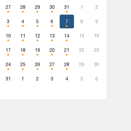
27
28
29
30
31
1
2
3
4
5
6
7
8
9
10
11
12
13
14
15
16
17
18
19
20
21
22
23
24
25
26
27
28
29
30
31
1
2
3
4
5
6