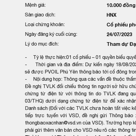
Mệnh giá:
10.000 đồng
Sàn giao dịch:
HNX
Loại chứng khoán:
Cổ phiếu ph
Ngày đăng ký cuối cùng:
24/07/2023
Lý do mục đích:
Tham dự Đại
- Tỷ lệ thực hiện:01 cổ phiếu – 01 quyền biểu quy
- Thời gian và địa điểm: Dự kiến ngày 18/08/2023 
sẽ được PVOIL Phú Yên thông báo tới cổ đông tro
- Nội dung họp: Thông qua các vấn đề thuộc thẩm 
Đề nghị TVLK đối chiếu thông tin người sở hữu c
chứng từ điện tử với thông tin do TVLK đang q
03/THQ) dưới dạng chứng từ điện tử để xác nhận
Danh sách (Đối với các TVLK chưa hoàn tất việc kết
tiếp trực tuyến với VSD, đề nghị gửi Thông báo 
thongbaoxacnhan@vsd.vn của VSD). Trường hợp khôn
phải gửi thêm văn bản cho VSD nêu rõ các thông tin 