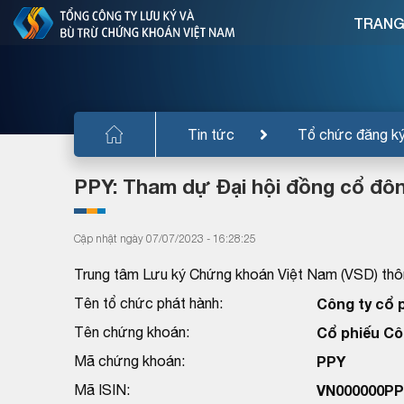
TRANG
Tin tức
Tổ chức đăng k
PPY: Tham dự Đại hội đồng cổ đô
Cập nhật ngày 07/07/2023 - 16:28:25
Trung tâm Lưu ký Chứng khoán Việt Nam (VSD) thôn
Tên tổ chức phát hành:
Công ty cổ 
Tên chứng khoán:
Cổ phiếu Cô
Mã chứng khoán:
PPY
Mã ISIN:
VN000000PP