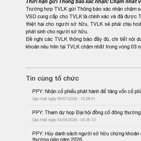
Thời hạn gửi Thông báo xác nhận: Chậm nhất v
Trường hợp TVLK gửi Thông báo xác nhận chậm so v
VSD cung cấp cho TVLK là chính xác và đã được T
thiệt hại cho người sở hữu, TVLK sẽ phải chịu hoà
phát sinh cho người sở hữu.
Đề nghị các TVLK thông báo đầy đủ, chi tiết nội 
khoán nêu trên tại TVLK chậm nhất trong vòng 03 n
Tin cùng tổ chức
PPY: Nhận cổ phiếu phát hành để tăng vốn cổ ph
Cập nhật ngày 08/07/2026 - 10:28:41
PPY: Tham dự họp Đại hội đồng cổ đông thường
Cập nhật ngày 04/05/2026 - 09:25:13
PPY: Hủy danh sách người sở hữu chứng khoán đ
thường niên năm 2026