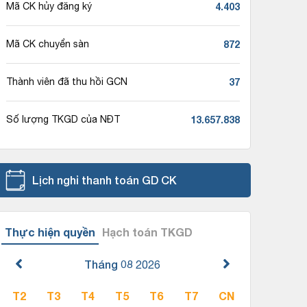
4.403
Mã CK hủy đăng ký
872
Mã CK chuyển sàn
37
Thành viên đã thu hồi GCN
13.657.838
Số lượng TKGD của NĐT
Lịch nghỉ thanh toán GD CK
Thực hiện quyền
Hạch toán TKGD
Tháng 08
2026
T2
T3
T4
T5
T6
T7
CN