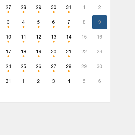
27
28
29
30
31
1
2
3
4
5
6
7
8
9
10
11
12
13
14
15
16
17
18
19
20
21
22
23
24
25
26
27
28
29
30
31
1
2
3
4
5
6