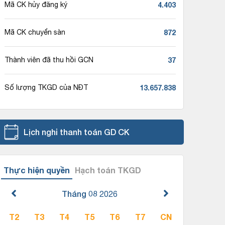
4.403
Mã CK hủy đăng ký
872
Mã CK chuyển sàn
37
Thành viên đã thu hồi GCN
13.657.838
Số lượng TKGD của NĐT
Lịch nghỉ thanh toán GD CK
Thực hiện quyền
Hạch toán TKGD
Tháng 08
2026
T2
T3
T4
T5
T6
T7
CN