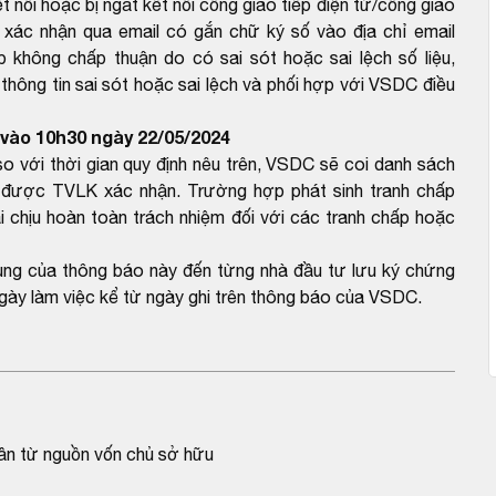
 nối hoặc bị ngắt kết nối cổng giao tiếp điện tử/cổng giao
 xác nhận qua email có gắn chữ ký số vào địa chỉ email
hông chấp thuận do có sai sót hoặc sai lệch số liệu,
ông tin sai sót hoặc sai lệch và phối hợp với VSDC điều
vào 10h30 ngày 22/05/2024
với thời gian quy định nêu trên, VSDC sẽ coi danh sách
được TVLK xác nhận. Trường hợp phát sinh tranh chấp
 chịu hoàn toàn trách nhiệm đối với các tranh chấp hoặc
dung của thông báo này đến từng nhà đầu tư lưu ký chứng
gày làm việc kể từ ngày ghi trên thông báo của VSDC.
ần từ nguồn vốn chủ sở hữu