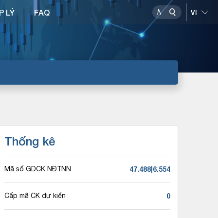
P LÝ
FAQ
Thống kê
47.488|6.554
Mã số GDCK NĐTNN
0
Cấp mã CK dự kiến