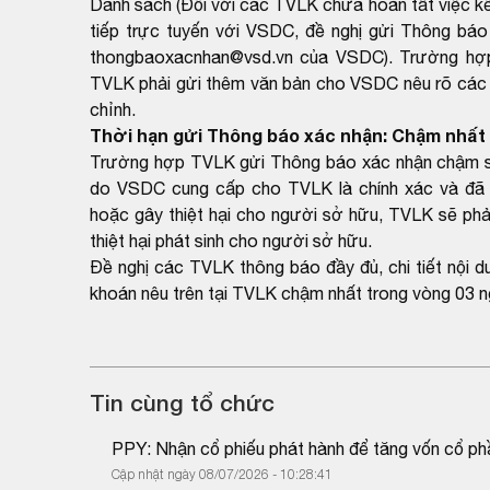
Danh sách (Đối với các TVLK chưa hoàn tất việc kết
tiếp trực tuyến với VSDC, đề nghị gửi Thông báo
thongbaoxacnhan@vsd.vn của VSDC). Trường hợp k
TVLK phải gửi thêm văn bản cho VSDC nêu rõ các th
chỉnh.
Thời hạn gửi Thông báo xác nhận: Chậm nhất 
Trường hợp TVLK gửi Thông báo xác nhận chậm so 
do VSDC cung cấp cho TVLK là chính xác và đã 
hoặc gây thiệt hại cho người sở hữu, TVLK sẽ phải
thiệt hại phát sinh cho người sở hữu.
Đề nghị các TVLK thông báo đầy đủ, chi tiết nội 
khoán nêu trên tại TVLK chậm nhất trong vòng 03 n
Tin cùng tổ chức
PPY: Nhận cổ phiếu phát hành để tăng vốn cổ ph
Cập nhật ngày 08/07/2026 - 10:28:41