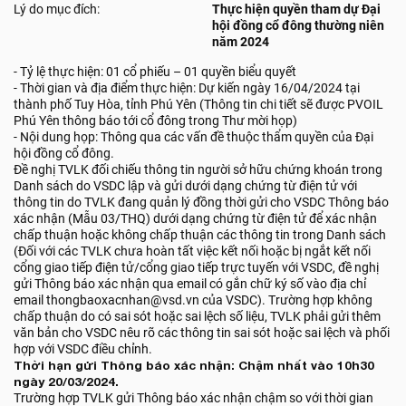
Lý do mục đích:
Thực hiện quyền tham dự Đại
hội đồng cổ đông thường niên
năm 2024
- Tỷ lệ thực hiện: 01 cổ phiếu – 01 quyền biểu quyết
- Thời gian và địa điểm thực hiện: Dự kiến ngày 16/04/2024 tại
thành phố Tuy Hòa, tỉnh Phú Yên (Thông tin chi tiết sẽ được PVOIL
Phú Yên thông báo tới cổ đông trong Thư mời họp)
- Nội dung họp: Thông qua các vấn đề thuộc thẩm quyền của Đại
hội đồng cổ đông.
Đề nghị TVLK đối chiếu thông tin người sở hữu chứng khoán trong
Danh sách do VSDC lập và gửi dưới dạng chứng từ điện tử với
thông tin do TVLK đang quản lý đồng thời gửi cho VSDC Thông báo
xác nhận (Mẫu 03/THQ) dưới dạng chứng từ điện tử để xác nhận
chấp thuận hoặc không chấp thuận các thông tin trong Danh sách
(Đối với các TVLK chưa hoàn tất việc kết nối hoặc bị ngắt kết nối
cổng giao tiếp điện tử/cổng giao tiếp trực tuyến với VSDC, đề nghị
gửi Thông báo xác nhận qua email có gắn chữ ký số vào địa chỉ
email thongbaoxacnhan@vsd.vn của VSDC). Trường hợp không
chấp thuận do có sai sót hoặc sai lệch số liệu, TVLK phải gửi thêm
văn bản cho VSDC nêu rõ các thông tin sai sót hoặc sai lệch và phối
hợp với VSDC điều chỉnh.
Thời hạn gửi Thông báo xác nhận: Chậm nhất vào 10h30
ngày 20/03/2024.
Trường hợp TVLK gửi Thông báo xác nhận chậm so với thời gian