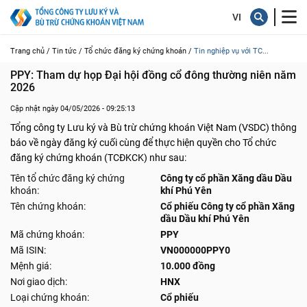
Trang chủ /
Tin tức /
Tổ chức đăng ký chứng khoán /
Tin nghiệp vụ với TC...
PPY: Tham dự họp Đại hội đồng cổ đông thường niên năm 
2026
Cập nhật ngày 04/05/2026 - 09:25:13
Tổng công ty Lưu ký và Bù trừ chứng khoán Việt Nam (VSDC) thông
báo về ngày đăng ký cuối cùng để thực hiện quyền cho Tổ chức
đăng ký chứng khoán (TCĐKCK) như sau:
Tên tổ chức đăng ký chứng
Công ty cổ phần Xăng dầu Dầu
khoán:
khí Phú Yên
Tên chứng khoán:
Cổ phiếu Công ty cổ phần Xăng
dầu Dầu khí Phú Yên
Mã chứng khoán:
PPY
Mã ISIN:
VN000000PPY0
Mệnh giá:
10.000 đồng
Nơi giao dịch:
HNX
Loại chứng khoán:
Cổ phiếu