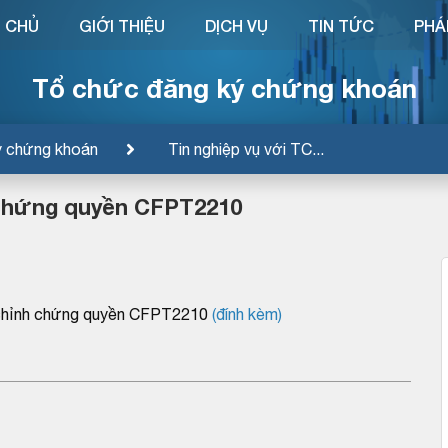
 CHỦ
GIỚI THIỆU
DỊCH VỤ
TIN TỨC
PHÁ
Tổ chức đăng ký chứng khoán
ý chứng khoán
Tin nghiệp vụ với TC...
 chứng quyền CFPT2210
 chỉnh chứng quyền CFPT2210
(đính kèm)