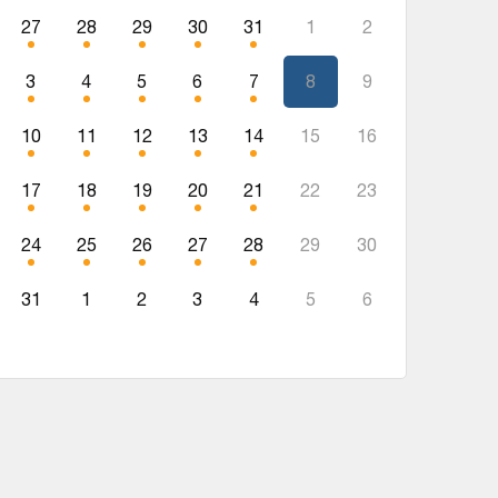
27
28
29
30
31
1
2
3
4
5
6
7
8
9
10
11
12
13
14
15
16
17
18
19
20
21
22
23
24
25
26
27
28
29
30
31
1
2
3
4
5
6