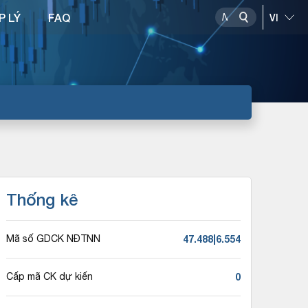
P LÝ
FAQ
Thống kê
47.488|6.554
Mã số GDCK NĐTNN
0
Cấp mã CK dự kiến