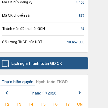
4.403
Mã CK hủy đăng ký
872
Mã CK chuyển sàn
37
Thành viên đã thu hồi GCN
13.657.838
Số lượng TKGD của NĐT
Lịch nghỉ thanh toán GD CK
Thực hiện quyền
Hạch toán TKGD
Tháng 08
2026
T2
T3
T4
T5
T6
T7
CN