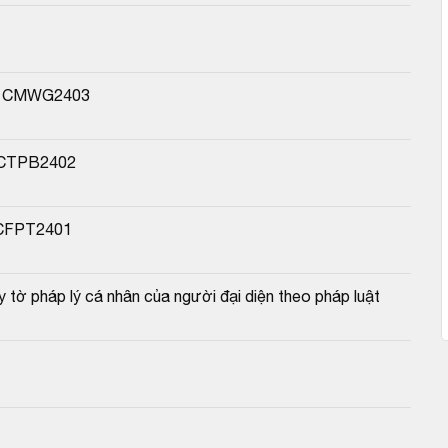
ền CMWG2403
n CTPB2402
 CFPT2401
ấy tờ pháp lý cá nhân của người đại diện theo pháp luật