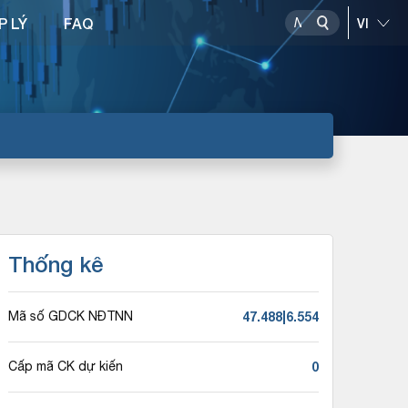
P LÝ
FAQ
Thống kê
47.488|6.554
Mã số GDCK NĐTNN
0
Cấp mã CK dự kiến