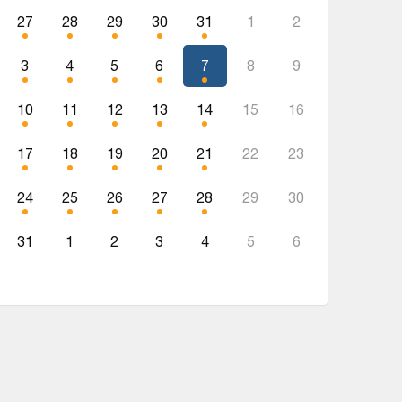
27
28
29
30
31
1
2
3
4
5
6
7
8
9
10
11
12
13
14
15
16
17
18
19
20
21
22
23
24
25
26
27
28
29
30
31
1
2
3
4
5
6