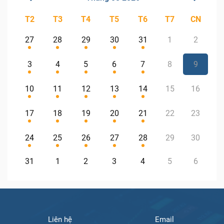
T2
T3
T4
T5
T6
T7
CN
27
28
29
30
31
1
2
3
4
5
6
7
8
9
10
11
12
13
14
15
16
17
18
19
20
21
22
23
24
25
26
27
28
29
30
31
1
2
3
4
5
6
Liên hệ
Email