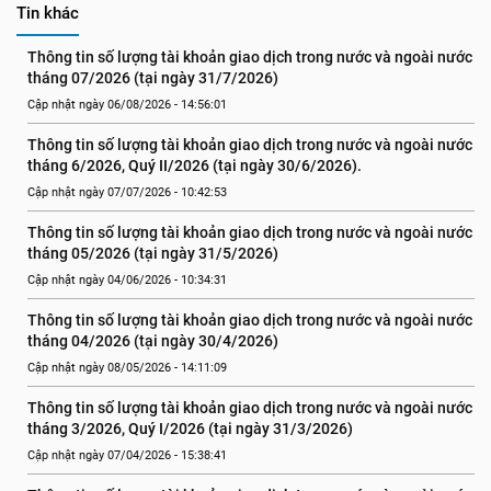
Tin khác
Thông tin số lượng tài khoản giao dịch trong nước và ngoài nước 
tháng 07/2026 (tại ngày 31/7/2026)
Cập nhật ngày 06/08/2026 - 14:56:01
Thông tin số lượng tài khoản giao dịch trong nước và ngoài nước 
tháng 6/2026, Quý II/2026 (tại ngày 30/6/2026).
Cập nhật ngày 07/07/2026 - 10:42:53
Thông tin số lượng tài khoản giao dịch trong nước và ngoài nước 
tháng 05/2026 (tại ngày 31/5/2026)
Cập nhật ngày 04/06/2026 - 10:34:31
Thông tin số lượng tài khoản giao dịch trong nước và ngoài nước 
tháng 04/2026 (tại ngày 30/4/2026)
Cập nhật ngày 08/05/2026 - 14:11:09
Thông tin số lượng tài khoản giao dịch trong nước và ngoài nước 
tháng 3/2026, Quý I/2026 (tại ngày 31/3/2026)
Cập nhật ngày 07/04/2026 - 15:38:41