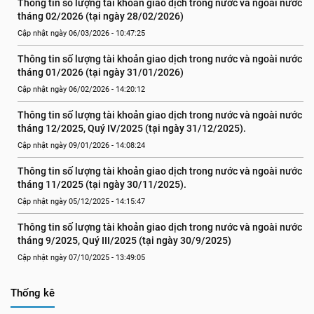
Thông tin số lượng tài khoản giao dịch trong nước và ngoài nước 
tháng 02/2026 (tại ngày 28/02/2026)
Cập nhật ngày 06/03/2026 - 10:47:25
Thông tin số lượng tài khoản giao dịch trong nước và ngoài nước 
tháng 01/2026 (tại ngày 31/01/2026)
Cập nhật ngày 06/02/2026 - 14:20:12
Thông tin số lượng tài khoản giao dịch trong nước và ngoài nước 
tháng 12/2025, Quý IV/2025 (tại ngày 31/12/2025).
Cập nhật ngày 09/01/2026 - 14:08:24
Thông tin số lượng tài khoản giao dịch trong nước và ngoài nước 
tháng 11/2025 (tại ngày 30/11/2025).
Cập nhật ngày 05/12/2025 - 14:15:47
Thông tin số lượng tài khoản giao dịch trong nước và ngoài nước 
tháng 9/2025, Quý III/2025 (tại ngày 30/9/2025)
Cập nhật ngày 07/10/2025 - 13:49:05
Thống kê