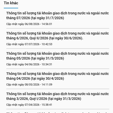
Tin khác
Thông tin số lượng tài khoản giao dịch trong nước và ngoài nước 
tháng 07/2026 (tại ngày 31/7/2026)
Cập nhật ngày 06/08/2026 - 14:56:01
Thông tin số lượng tài khoản giao dịch trong nước và ngoài nước 
tháng 6/2026, Quý II/2026 (tại ngày 30/6/2026).
Cập nhật ngày 07/07/2026 - 10:42:53
Thông tin số lượng tài khoản giao dịch trong nước và ngoài nước 
tháng 05/2026 (tại ngày 31/5/2026)
Cập nhật ngày 04/06/2026 - 10:34:31
Thông tin số lượng tài khoản giao dịch trong nước và ngoài nước 
tháng 04/2026 (tại ngày 30/4/2026)
Cập nhật ngày 08/05/2026 - 14:11:09
Thông tin số lượng tài khoản giao dịch trong nước và ngoài nước 
tháng 3/2026, Quý I/2026 (tại ngày 31/3/2026)
Cập nhật ngày 07/04/2026 - 15:38:41