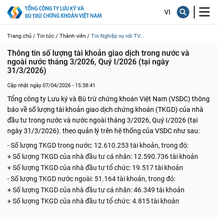
Trang chủ /
Tin tức /
Thành viên /
Tin Nghiệp vụ với TV...
Thông tin số lượng tài khoản giao dịch trong nước và 
ngoài nước tháng 3/2026, Quý I/2026 (tại ngày 
31/3/2026)
Cập nhật ngày 07/04/2026 - 15:38:41
Tổng công ty Lưu ký và Bù trừ chứng khoán Việt Nam (VSDC) thông
báo về số lượng tài khoản giao dịch chứng khoán (TKGD) của nhà
đầu tư trong nước và nước ngoài tháng 3/2026, Quý I/2026 (tại
ngày 31/3/2026). theo quản lý trên hệ thống của VSDC như sau:
- Số lượng TKGD trong nước: 12.610.253 tài khoản, trong đó:
+ Số lượng TKGD của nhà đầu tư cá nhân: 12.590.736 tài khoản
+ Số lượng TKGD của nhà đầu tư tổ chức: 19.517 tài khoản
- Số lượng TKGD nước ngoài: 51.164 tài khoản, trong đó:
+ Số lượng TKGD của nhà đầu tư cá nhân: 46.349 tài khoản
+ Số lượng TKGD của nhà đầu tư tổ chức: 4.815 tài khoản