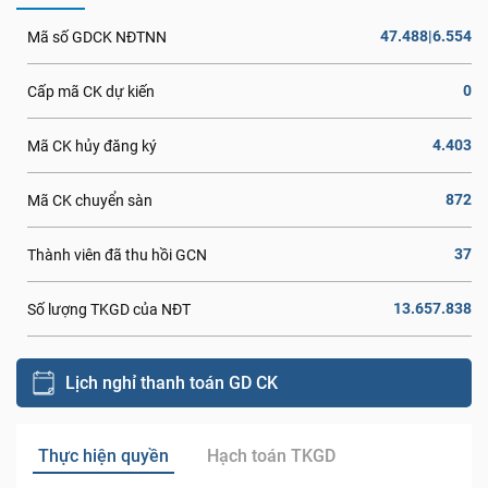
47.488|6.554
Mã số GDCK NĐTNN
0
Cấp mã CK dự kiến
4.403
Mã CK hủy đăng ký
872
Mã CK chuyển sàn
37
Thành viên đã thu hồi GCN
13.657.838
Số lượng TKGD của NĐT
Lịch nghỉ thanh toán GD CK
Thực hiện quyền
Hạch toán TKGD