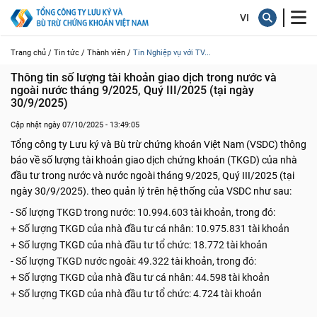
Trang chủ /
Tin tức /
Thành viên /
Tin Nghiệp vụ với TV...
Thông tin số lượng tài khoản giao dịch trong nước và 
ngoài nước tháng 9/2025, Quý III/2025 (tại ngày 
30/9/2025)
Cập nhật ngày 07/10/2025 - 13:49:05
Tổng công ty Lưu ký và Bù trừ chứng khoán Việt Nam (VSDC) thông
báo về số lượng tài khoản giao dịch chứng khoán (TKGD) của nhà
đầu tư trong nước và nước ngoài tháng 9/2025, Quý III/2025 (tại
ngày 30/9/2025). theo quản lý trên hệ thống của VSDC như sau:
- Số lượng TKGD trong nước: 10.994.603 tài khoản, trong đó:
+ Số lượng TKGD của nhà đầu tư cá nhân: 10.975.831 tài khoản
+ Số lượng TKGD của nhà đầu tư tổ chức: 18.772 tài khoản
- Số lượng TKGD nước ngoài: 49.322 tài khoản, trong đó:
+ Số lượng TKGD của nhà đầu tư cá nhân: 44.598 tài khoản
+ Số lượng TKGD của nhà đầu tư tổ chức: 4.724 tài khoản