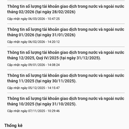
Thông tin số lượng tài khoản giao dịch trong nước và ngoài nước 
tháng 02/2026 (tại ngày 28/02/2026)
Cập nhật ngày 06/03/2026 - 10:47:25
Thông tin số lượng tài khoản giao dịch trong nước và ngoài nước 
tháng 01/2026 (tại ngày 31/01/2026)
Cập nhật ngày 06/02/2026 - 14:20:12
Thông tin số lượng tài khoản giao dịch trong nước và ngoài nước 
tháng 12/2025, Quý IV/2025 (tại ngày 31/12/2025).
Cập nhật ngày 09/01/2026 - 14:08:24
Thông tin số lượng tài khoản giao dịch trong nước và ngoài nước 
tháng 11/2025 (tại ngày 30/11/2025).
Cập nhật ngày 05/12/2025 - 14:15:47
Thông tin số lượng tài khoản giao dịch trong nước và ngoài nước 
tháng 10/2025 (tại ngày 31/10/2025).
Cập nhật ngày 07/11/2025 - 10:29:46
Thống kê