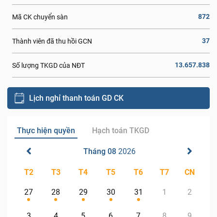
872
Mã CK chuyển sàn
37
Thành viên đã thu hồi GCN
13.657.838
Số lượng TKGD của NĐT
Lịch nghỉ thanh toán GD CK
Thực hiện quyền
Hạch toán TKGD
Tháng 08
2026
T2
T3
T4
T5
T6
T7
CN
27
28
29
30
31
1
2
3
4
5
6
7
8
9