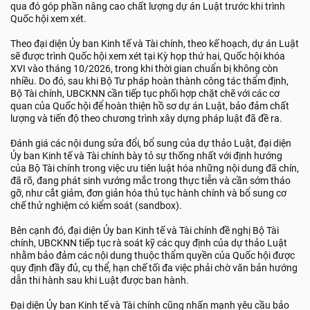
qua đó góp phần nâng cao chất lượng dự án Luật trước khi trình
Quốc hội xem xét.
Theo đại diện Ủy ban Kinh tế và Tài chính, theo kế hoạch, dự án Luật
sẽ được trình Quốc hội xem xét tại Kỳ họp thứ hai, Quốc hội khóa
XVI vào tháng 10/2026, trong khi thời gian chuẩn bị không còn
nhiều. Do đó, sau khi Bộ Tư pháp hoàn thành công tác thẩm định,
Bộ Tài chính, UBCKNN cần tiếp tục phối hợp chặt chẽ với các cơ
quan của Quốc hội để hoàn thiện hồ sơ dự án Luật, bảo đảm chất
lượng và tiến độ theo chương trình xây dựng pháp luật đã đề ra.
Đánh giá các nội dung sửa đổi, bổ sung của dự thảo Luật, đại diện
Ủy ban Kinh tế và Tài chính bày tỏ sự thống nhất với định hướng
của Bộ Tài chính trong việc ưu tiên luật hóa những nội dung đã chín,
đã rõ, đang phát sinh vướng mắc trong thực tiễn và cần sớm tháo
gỡ, như cắt giảm, đơn giản hóa thủ tục hành chính và bổ sung cơ
chế thử nghiệm có kiểm soát (sandbox).
Bên cạnh đó, đại diện Ủy ban Kinh tế và Tài chính đề nghị Bộ Tài
chính, UBCKNN tiếp tục rà soát kỹ các quy định của dự thảo Luật
nhằm bảo đảm các nội dung thuộc thẩm quyền của Quốc hội được
quy định đầy đủ, cụ thể, hạn chế tối đa việc phải chờ văn bản hướng
dẫn thi hành sau khi Luật được ban hành.
Đại diện Ủy ban Kinh tế và Tài chính cũng nhấn mạnh yêu cầu bảo