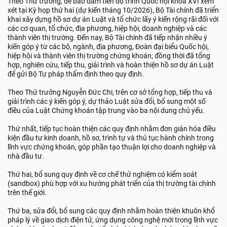
Theo Thứ trưởng, để bảo đảm tiến độ trình Quốc hội khóa XVI xem
xét tại Kỳ họp thứ hai (dự kiến tháng 10/2026), Bộ Tài chính đã triển
khai xây dựng hồ sơ dự án Luật và tổ chức lấy ý kiến rộng rãi đối với
các cơ quan, tổ chức, địa phương, hiệp hội, doanh nghiệp và các
thành viên thị trường. Đến nay, Bộ Tài chính đã tiếp nhận nhiều ý
kiến góp ý từ các bộ, ngành, địa phương, Đoàn đại biểu Quốc hội,
hiệp hội và thành viên thị trường chứng khoán; đồng thời đã tổng
hợp, nghiên cứu, tiếp thu, giải trình và hoàn thiện hồ sơ dự án Luật
để gửi Bộ Tư pháp thẩm định theo quy định.
Theo Thứ trưởng Nguyễn Đức Chi, trên cơ sở tổng hợp, tiếp thu và
giải trình các ý kiến góp ý, dự thảo Luật sửa đổi, bổ sung một số
điều của Luật Chứng khoán tập trung vào ba nội dung chủ yếu.
Thứ nhất, tiếp tục hoàn thiện các quy định nhằm đơn giản hóa điều
kiện đầu tư kinh doanh, hồ sơ, trình tự và thủ tục hành chính trong
lĩnh vực chứng khoán, góp phần tạo thuận lợi cho doanh nghiệp và
nhà đầu tư.
Thứ hai, bổ sung quy định về cơ chế thử nghiệm có kiểm soát
(sandbox) phù hợp với xu hướng phát triển của thị trường tài chính
trên thế giới.
Thứ ba, sửa đổi, bổ sung các quy định nhằm hoàn thiện khuôn khổ
pháp lý về giao dịch điện tử, ứng dụng công nghệ mới trong lĩnh vực