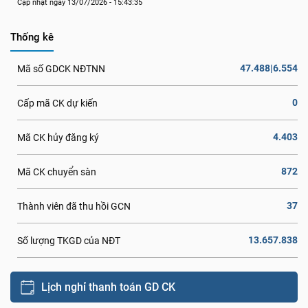
Cập nhật ngày 13/07/2026 - 15:43:35
Thống kê
47.488|6.554
Mã số GDCK NĐTNN
0
Cấp mã CK dự kiến
4.403
Mã CK hủy đăng ký
872
Mã CK chuyển sàn
37
Thành viên đã thu hồi GCN
13.657.838
Số lượng TKGD của NĐT
Lịch nghỉ thanh toán GD CK