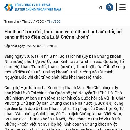
Trang chủ /
Tin tức /
VSDC /
Tin VSDC
Hội thảo "Trao đổi, thảo luận về dự thảo Luật sửa đổi, bổ 
sung một số điều của Luật Chứng khoán"
Cập nhật ngày 02/07/2026 - 10:28:08
Sáng ngày 30/6, tại Ninh Bình, Bộ Tài chính (Ủy ban Chứng khoán
Nhà nước) phối hợp với Ủy ban Kinh tế và Tài chính của Quốc hội tổ
chức Hội thảo "Trao đổi, thảo luận về dự thảo Luật sửa đổi, bổ sung
một số điều của Luật Chứng khoán". Thứ trưởng Bộ Tài chính
Nguyễn Đức Chi chủ trì và phát biểu khai mạc Hội thảo.
Cùng dự Hội thảo có bà Đoàn Thị Thanh Mai, Phó Chủ nhiệm Ủy
ban Kinh tế và Tài chính của Quốc hội; bà Nguyễn Thị Phú Hà, Phó
Chủ nhiệm Ủy ban Kinh tế và Tài chính của Quốc hội; bà Vũ Thị Chân
Phương, Chủ tịch Ủy ban Chứng khoán Nhà nước (UBCKNN); cùng
đại diện lãnh đạo Ủy ban Pháp luật và Tư pháp của Quốc hội, Bộ Tư
pháp, Văn phòng Chính phủ, Sở Giao dịch Chứng khoán Việt Nam,
Sở Giao dịch Chứng khoán Hà Nội, Tổng công ty Lưu ký và Bù trừ
Chứng khoán Việt Nam, Hiệp hội Kinh doanh Chứng khoán Việt
Nam, các công ty chứng khoán, công ty quản lý quỹ, chuyên gia và