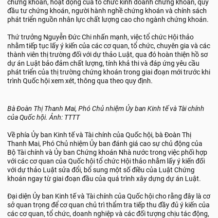
chứng khoán, hoạt động của tổ chức kinh doanh chứng khoán, quỹ
đầu tư chứng khoán, người hành nghề chứng khoán và chính sách
phát triển nguồn nhân lực chất lượng cao cho ngành chứng khoán.
Thứ trưởng Nguyễn Đức Chi nhấn mạnh, việc tổ chức Hội thảo
nhằm tiếp tục lấy ý kiến của các cơ quan, tổ chức, chuyên gia và các
thành viên thị trường đối với dự thảo Luật, qua đó hoàn thiện hồ sơ
dự án Luật bảo đảm chất lượng, tính khả thi và đáp ứng yêu cầu
phát triển của thị trường chứng khoán trong giai đoạn mới trước khi
trình Quốc hội xem xét, thông qua theo quy định.
Bà Đoàn Thị Thanh Mai, Phó Chủ nhiệm Ủy ban Kinh tế và Tài chính
của Quốc hội. Ảnh: TTTT
Về phía Ủy ban Kinh tế và Tài chính của Quốc hội, bà Đoàn Thị
Thanh Mai, Phó Chủ nhiệm Ủy ban đánh giá cao sự chủ động của
Bộ Tài chính và Ủy ban Chứng khoán Nhà nước trong việc phối hợp
với các cơ quan của Quốc hội tổ chức Hội thảo nhằm lấy ý kiến đối
với dự thảo Luật sửa đổi, bổ sung một số điều của Luật Chứng
khoán ngay từ giai đoạn đầu của quá trình xây dựng dự án Luật.
Đại diện Ủy ban Kinh tế và Tài chính của Quốc hội cho rằng đây là cơ
sở quan trọng để cơ quan chủ trì thẩm tra tiếp thu đầy đủ ý kiến của
các cơ quan, tổ chức, doanh nghiệp và các đối tượng chịu tác động,