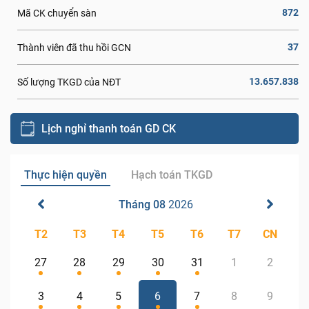
872
Mã CK chuyển sàn
37
Thành viên đã thu hồi GCN
13.657.838
Số lượng TKGD của NĐT
Lịch nghỉ thanh toán GD CK
Thực hiện quyền
Hạch toán TKGD
Tháng 08
2026
T2
T3
T4
T5
T6
T7
CN
27
28
29
30
31
1
2
3
4
5
6
7
8
9