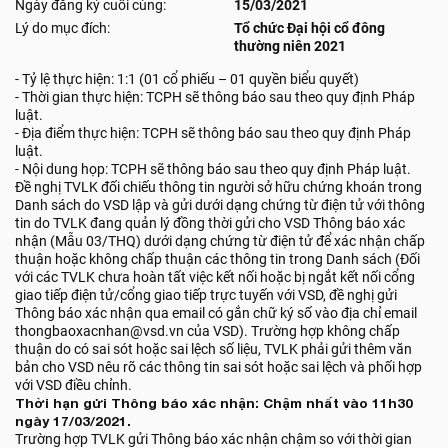
Ngày đăng ký cuối cùng:
15/03/2021
Lý do mục đích:
Tổ chức Đại hội cổ đông
thường niên 2021
- Tỷ lệ thực hiện: 1:1 (01 cổ phiếu – 01 quyền biểu quyết)
- Thời gian thực hiện: TCPH sẽ thông báo sau theo quy định Pháp
luật.
- Địa điểm thực hiện: TCPH sẽ thông báo sau theo quy định Pháp
luật.
- Nội dung họp: TCPH sẽ thông báo sau theo quy định Pháp luật.
Đề nghị TVLK đối chiếu thông tin người sở hữu chứng khoán trong
Danh sách do VSD lập và gửi dưới dạng chứng từ điện tử với thông
tin do TVLK đang quản lý đồng thời gửi cho VSD Thông báo xác
nhận (Mẫu 03/THQ) dưới dạng chứng từ điện tử để xác nhận chấp
thuận hoặc không chấp thuận các thông tin trong Danh sách (Đối
với các TVLK chưa hoàn tất việc kết nối hoặc bị ngắt kết nối cổng
giao tiếp điện tử/cổng giao tiếp trực tuyến với VSD, đề nghị gửi
Thông báo xác nhận qua email có gắn chữ ký số vào địa chỉ email
thongbaoxacnhan@vsd.vn của VSD). Trường hợp không chấp
thuận do có sai sót hoặc sai lệch số liệu, TVLK phải gửi thêm văn
bản cho VSD nêu rõ các thông tin sai sót hoặc sai lệch và phối hợp
với VSD điều chỉnh.
Thời hạn gửi Thông báo xác nhận: Chậm nhất vào 11h30
ngày 17/03/2021.
Trường hợp TVLK gửi Thông báo xác nhận chậm so với thời gian