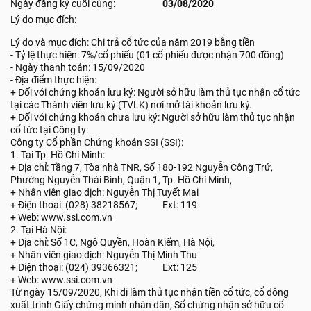
Ngày đăng ký cuối cùng:
03/08/2020
Lý do mục đích:
Lý do và mục đích: Chi trả cổ tức của năm 2019 bằng tiền
- Tỷ lệ thực hiện: 7%/cổ phiếu (01 cổ phiếu được nhận 700 đồng)
- Ngày thanh toán: 15/09/2020
- Địa điểm thực hiện:
+ Đối với chứng khoán lưu ký: Người sở hữu làm thủ tục nhận cổ tức
tại các Thành viên lưu ký (TVLK) nơi mở tài khoản lưu ký.
+ Đối với chứng khoán chưa lưu ký: Người sở hữu làm thủ tục nhận
cổ tức tại Công ty:
Công ty Cổ phần Chứng khoán SSI (SSI):
1. Tại Tp. Hồ Chí Minh:
+ Địa chỉ: Tầng 7, Tòa nhà TNR, Số 180-192 Nguyễn Công Trứ,
Phường Nguyễn Thái Bình, Quận 1, Tp. Hồ Chí Minh,
+ Nhân viên giao dịch: Nguyễn Thị Tuyết Mai
+ Điện thoại: (028) 38218567; Ext: 119
+ Web: www.ssi.com.vn
2. Tại Hà Nội:
+ Địa chỉ: Số 1C, Ngô Quyền, Hoàn Kiếm, Hà Nội,
+ Nhân viên giao dịch: Nguyễn Thị Minh Thu
+ Điện thoại: (024) 39366321; Ext: 125
+ Web: www.ssi.com.vn
Từ ngày 15/09/2020, Khi đi làm thủ tục nhận tiền cổ tức, cổ đông
xuất trình Giấy chứng minh nhân dân, Sổ chứng nhận sở hữu cổ