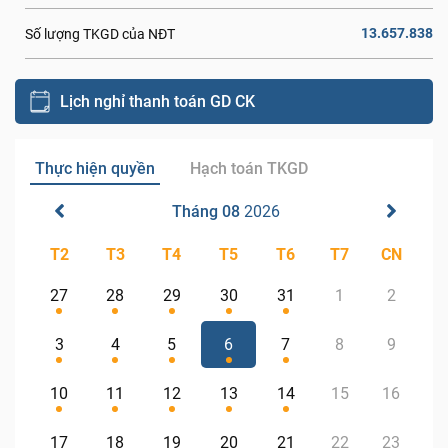
13.657.838
Số lượng TKGD của NĐT
Lịch nghỉ thanh toán GD CK
Thực hiện quyền
Hạch toán TKGD
Tháng 08
2026
T2
T3
T4
T5
T6
T7
CN
27
28
29
30
31
1
2
3
4
5
6
7
8
9
10
11
12
13
14
15
16
17
18
19
20
21
22
23