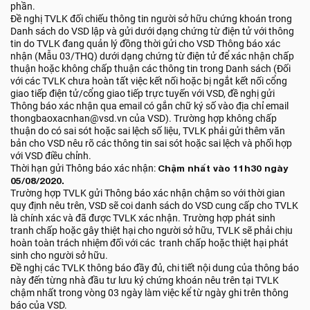
phần.
Đề nghị TVLK đối chiếu thông tin người sở hữu chứng khoán trong
Danh sách do VSD lập và gửi dưới dạng chứng từ điện tử với thông
tin do TVLK đang quản lý đồng thời gửi cho VSD Thông báo xác
nhận (Mẫu 03/THQ) dưới dạng chứng từ điện tử để xác nhận chấp
thuận hoặc không chấp thuận các thông tin trong Danh sách (Đối
với các TVLK chưa hoàn tất việc kết nối hoặc bị ngắt kết nối cổng
giao tiếp điện tử/cổng giao tiếp trực tuyến với VSD, đề nghị gửi
Thông báo xác nhận qua email có gắn chữ ký số vào địa chỉ email
thongbaoxacnhan@vsd.vn của VSD). Trường hợp không chấp
thuận do có sai sót hoặc sai lệch số liệu, TVLK phải gửi thêm văn
bản cho VSD nêu rõ các thông tin sai sót hoặc sai lệch và phối hợp
với VSD điều chỉnh.
Thời hạn gửi Thông báo xác nhận:
Chậm nhất vào 11h30 ngày
05/08/2020.
Trường hợp TVLK gửi Thông báo xác nhận chậm so với thời gian
quy định nêu trên, VSD sẽ coi danh sách do VSD cung cấp cho TVLK
là chính xác và đã được TVLK xác nhận. Trường hợp phát sinh
tranh chấp hoặc gây thiệt hại cho người sở hữu, TVLK sẽ phải chịu
hoàn toàn trách nhiệm đối với các tranh chấp hoặc thiệt hại phát
sinh cho người sở hữu.
Đề nghị các TVLK thông báo đầy đủ, chi tiết nội dung của thông báo
này đến từng nhà đầu tư lưu ký chứng khoán nêu trên tại TVLK
chậm nhất trong vòng 03 ngày làm việc kể từ ngày ghi trên thông
báo của VSD.