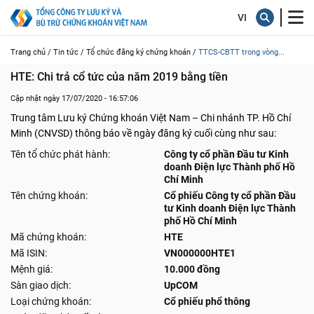
Trang chủ /
Tin tức /
Tổ chức đăng ký chứng khoán /
TTCS-CBTT trong vòng...
HTE: Chi trả cổ tức của năm 2019 bằng tiền
Cập nhật ngày 17/07/2020 - 16:57:06
Trung tâm Lưu ký Chứng khoán Việt Nam – Chi nhánh TP. Hồ Chí
Minh (CNVSD) thông báo về ngày đăng ký cuối cùng như sau:
Tên tổ chức phát hành:
Công ty cổ phần Đầu tư Kinh
doanh Điện lực Thành phố Hồ
Chí Minh
Tên chứng khoán:
Cổ phiếu Công ty cổ phần Đầu
tư Kinh doanh Điện lực Thành
phố Hồ Chí Minh
Mã chứng khoán:
HTE
Mã ISIN:
VN000000HTE1
Mệnh giá:
10.000 đồng
Sàn giao dịch:
UpCOM
Loại chứng khoán:
Cổ phiếu phổ thông