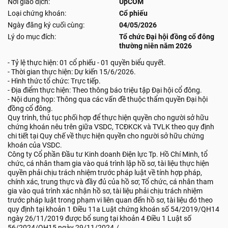
Nơi giao dịch:
UpCOM
Loại chứng khoán:
Cổ phiếu
Ngày đăng ký cuối cùng:
04/05/2026
Lý do mục đích:
Tổ chức Đại hội đồng cổ đông
thường niên năm 2026
- Tỷ lệ thực hiện: 01 cổ phiếu - 01 quyền biểu quyết.
- Thời gian thực hiện: Dự kiến 15/6/2026.
- Hình thức tổ chức: Trực tiếp.
- Địa điểm thực hiện: Theo thông báo triệu tập Đại hội cổ đông.
- Nội dung họp: Thông qua các vấn đề thuộc thẩm quyền Đại hội
đồng cổ đông.
Quy trình, thủ tục phối hợp để thực hiện quyền cho người sở hữu
chứng khoán nêu trên giữa VSDC, TCĐKCK và TVLK theo quy định
chi tiết tại Quy chế về thực hiện quyền cho người sở hữu chứng
khoán của VSDC.
Công ty Cổ phần Đầu tư Kinh doanh Điện lực Tp. Hồ Chí Minh, tổ
chức, cá nhân tham gia vào quá trình lập hồ sơ, tài liệu thực hiện
quyền phải chịu trách nhiệm trước pháp luật về tính hợp pháp,
chính xác, trung thực và đầy đủ của hồ sơ; Tổ chức, cá nhân tham
gia vào quá trình xác nhận hồ sơ, tài liệu phải chịu trách nhiệm
trước pháp luật trong phạm vi liên quan đến hồ sơ, tài liệu đó theo
quy định tại khoản 1 Điều 11a Luật chứng khoán số 54/2019/QH14
ngày 26/11/2019 được bổ sung tại khoản 4 Điều 1 Luật số
56/2024/QH15 ngày 29/11/2024./.