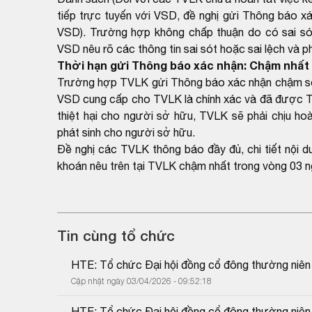
tiếp trực tuyến với VSD, đề nghị gửi Thông báo xá
VSD). Trường hợp không chấp thuận do có sai sót
VSD nêu rõ các thông tin sai sót hoặc sai lệch và p
Thời hạn gửi Thông báo xác nhận: Chậm nhất 
Trường hợp TVLK gửi Thông báo xác nhận chậm so v
VSD cung cấp cho TVLK là chính xác và đã được T
thiệt hại cho người sở hữu, TVLK sẽ phải chịu hoà
phát sinh cho người sở hữu.
Đề nghị các TVLK thông báo đầy đủ, chi tiết nội 
khoán nêu trên tại TVLK chậm nhất trong vòng 03 n
Tin cùng tổ chức
HTE: Tổ chức Đại hội đồng cổ đông thường niê
Cập nhật ngày 03/04/2026 - 09:52:18
HTE: Tổ chức Đại hội đồng cổ đông thường niê