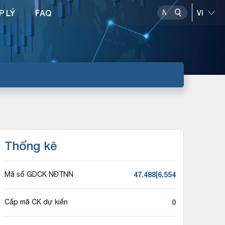
P LÝ
FAQ
Thống kê
47.488|6.554
Mã số GDCK NĐTNN
0
Cấp mã CK dự kiến