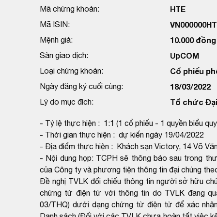
Mã chứng khoán:
HTE
Mã ISIN:
VN000000HT
Mệnh giá:
10.000 đồng
Sàn giao dịch:
UpCOM
Loại chứng khoán:
Cổ phiếu ph
Ngày đăng ký cuối cùng:
18/03/2022
Lý do mục đích:
Tổ chức Đại
- Tỷ lệ thực hiện : 1:1 (1 cổ phiếu - 1 quyền biểu quy
- Thời gian thực hiện : dự kiến ngày 19/04/2022
- Địa điểm thực hiện : Khách sạn Victory, 14 Võ V
- Nội dung họp: TCPH sẽ thông báo sau trong thư 
của Công ty và phương tiện thông tin đại chúng theo
Đề nghị TVLK đối chiếu thông tin người sở hữu c
chứng từ điện tử với thông tin do TVLK đang q
03/THQ) dưới dạng chứng từ điện tử để xác nhận
Danh sách (Đối với các TVLK chưa hoàn tất việc kết