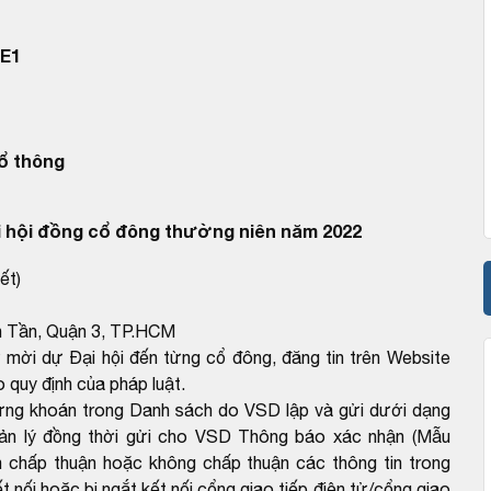
E1
ổ thông
 hội đồng cổ đông thường niên năm 2022
ết)
ăn Tần, Quận 3, TP.HCM
mời dự Đại hội đến từng cổ đông, đăng tin trên Website
 quy định của pháp luật.
hứng khoán trong Danh sách do VSD lập và gửi dưới dạng
uản lý đồng thời gửi cho VSD Thông báo xác nhận (Mẫu
 chấp thuận hoặc không chấp thuận các thông tin trong
 nối hoặc bị ngắt kết nối cổng giao tiếp điện tử/cổng giao