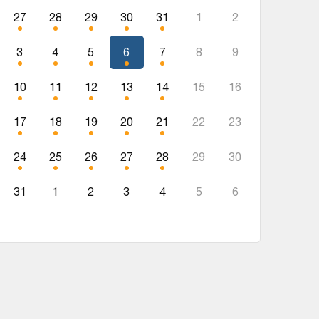
27
28
29
30
31
1
2
3
4
5
6
7
8
9
10
11
12
13
14
15
16
17
18
19
20
21
22
23
24
25
26
27
28
29
30
31
1
2
3
4
5
6