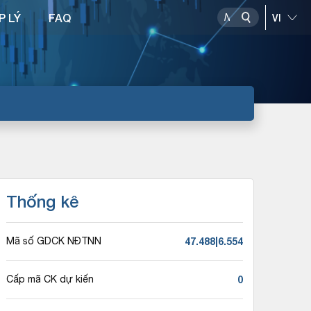
P LÝ
FAQ
Thống kê
47.488|6.554
Mã số GDCK NĐTNN
0
Cấp mã CK dự kiến