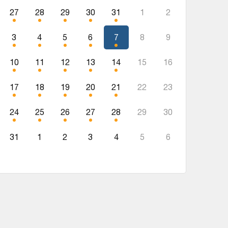
27
28
29
30
31
1
2
3
4
5
6
7
8
9
10
11
12
13
14
15
16
17
18
19
20
21
22
23
24
25
26
27
28
29
30
31
1
2
3
4
5
6