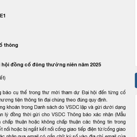
E1
ổ thông
 hội đồng cổ đông thường niên năm 2025
ết)
ng báo cụ thể trong thư mời tham dự Đại hội đến từng cổ
ương tiện thông tin đại chúng theo đúng quy định.
ứng khoán trong Danh sách do VSDC lập và gửi dưới dạng
ản lý đồng thời gửi cho VSDC Thông báo xác nhận (Mẫu
 chấp thuận hoặc không chấp thuận các thông tin trong
 nối hoặc bị ngắt kết nối cổng giao tiếp điện tử/cổng giao
ác nhận qua email có gắn chữ ký số vào địa chỉ email của