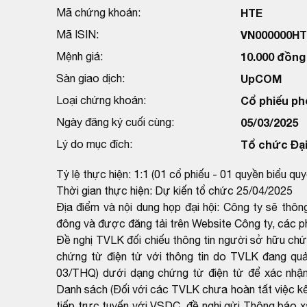
Mã chứng khoán:
HTE
Mã ISIN:
VN000000HT
Mệnh giá:
10.000 đồng
Sàn giao dịch:
UpCOM
Loại chứng khoán:
Cổ phiếu ph
Ngày đăng ký cuối cùng:
05/03/2025
Lý do mục đích:
Tổ chức Đại
Tỷ lệ thực hiện: 1:1 (01 cổ phiếu - 01 quyền biểu quy
Thời gian thực hiện: Dự kiến tổ chức 25/04/2025
Địa điểm và nội dung họp đại hội: Công ty sẽ thô
đông và được đăng tải trên Website Công ty, các ph
Đề nghị TVLK đối chiếu thông tin người sở hữu ch
chứng từ điện tử với thông tin do TVLK đang qu
03/THQ) dưới dạng chứng từ điện tử để xác nhận
Danh sách (Đối với các TVLK chưa hoàn tất việc kết
tiếp trực tuyến với VSDC, đề nghị gửi Thông báo x